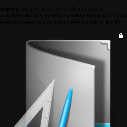
Warning
: Trying to access array offset on false in
/data/web/virtuals/276202/virtual/www/domains/ou.dlouha
content/plugins/maintenance/load/index.php
on line
30