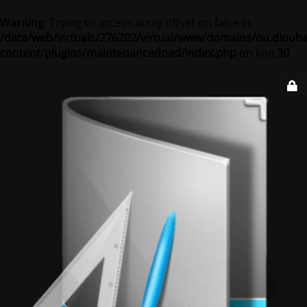
Warning
: Trying to access array offset on false in
/data/web/virtuals/276202/virtual/www/domains/ou.dlouha
content/plugins/maintenance/load/index.php
on line
30